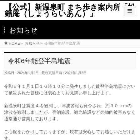
【公式】新温泉町 まち歩き案内所「松
籟庵（しょうらいあん）」
お知らせ
HOME
»
お知らせ
»
令和6年能登半島地震
令和6年能登半島地震
投稿日 : 2024年1月2日
最終更新日時 : 2024年1月2日
令和６年１月１日１６時１０分に発生しました能登半島地震におい
て被災された皆様には衷心よりお見舞い申し上げます。
新温泉町は震度 4 を観測し、津波警報も発令され、約３０ｃｍの
津波を観測しましたが、宿泊施設、観光施設などの物的被害もなく
通常通り営業しております。
ご心配をおかけしておりますが、現在は安心してお越しいただけま
す。