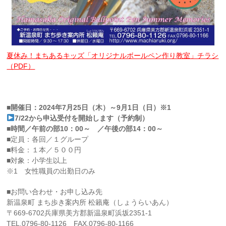
夏休み！まちあるキッズ「オリジナルボールペン作り教室」チラシ
（PDF）
■開催日：2024年7月25日（木）～9月1日（日）※1
7/22から申込受付を開始します（予約制）
■時間／午前の部10：00～ ／午後の部14：00～
■定員：各回／１グループ
■料金：１本／５００円
■対象：小学生以上
※1 女性職員の出勤日のみ
■お問い合わせ・お申し込み先
新温泉町 まち歩き案内所 松籟庵（しょうらいあん）
〒669-6702兵庫県美方郡新温泉町浜坂2351-1
TEL.0796-80-1126 FAX.0796-80-1166