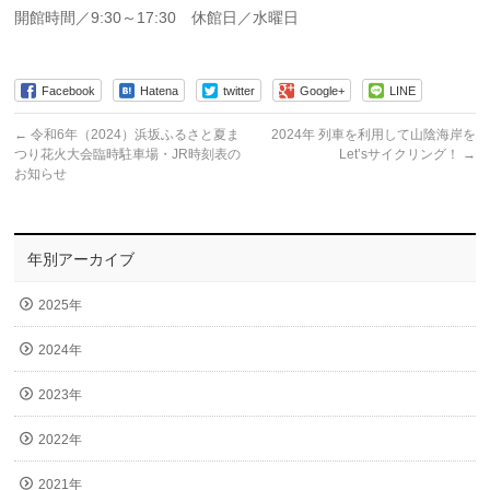
開館時間／9:30～17:30 休館日／水曜日
Facebook
Hatena
twitter
Google+
LINE
←
令和6年（2024）浜坂ふるさと夏ま
2024年 列車を利用して山陰海岸を
つり花火大会臨時駐車場・JR時刻表の
Let’sサイクリング！
→
お知らせ
年別アーカイブ
2025年
2024年
2023年
2022年
2021年