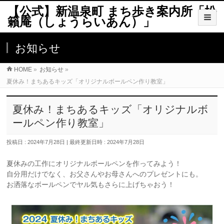
【公式】新温泉町 まち歩き案内所「松
籟庵（しょうらいあん）」
お知らせ
HOME
»
お知らせ
»
夏休み！まちあるキッズ「オリジナルボールペン作り教室」
夏休み！まちあるキッズ「オリジナルボ
ールペン作り教室」
投稿日 : 2024年7月28日
最終更新日時 : 2024年7月28日
夏休みの工作にオリジナルボールペンを作ってみよう！
自分用だけでなく、お父さんやお母さんへのプレゼントにも。
お洒落なボールペンでヤル気もさらに上げちゃおう！