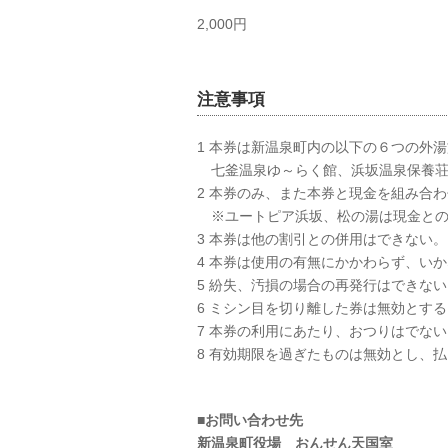
2,000円
注意事項
1 本券は新温泉町内の以下の６つの外
七釜温泉ゆ～らく館、浜坂温泉保養荘
2 本券のみ、また本券と現金を組み合
※ユートピア浜坂、松の湯は現金との
3 本券は他の割引との併用はできない。
4 本券は使用の有無にかかわらず、い
5 紛失、汚損の場合の再発行はできない
6 ミシン目を切り離した券は無効とする
7 本券の利用にあたり、おつりはでない
8 有効期限を過ぎたものは無効とし、
■お問い合わせ先
新温泉町役場 おんせん天国室