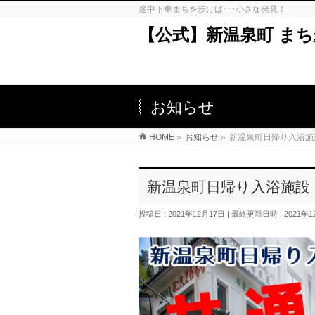
途中下車まちを歩けば･･･小さな発見！
【公式】新温泉町 ま
お知らせ
HOME
»
お知らせ
»
新温泉町日帰り入浴施
新温泉町日帰り入浴施設
投稿日 : 2021年12月17日
最終更新日時 : 2021年1