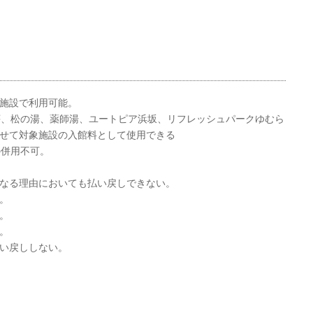
湯施設で利用可能。
、松の湯、薬師湯、ユートピア浜坂、リフレッシュパークゆむら
わせて対象施設の入館料として使用できる
併用不可。
かなる理由においても払い戻しできない。
。
。
。
払い戻ししない。