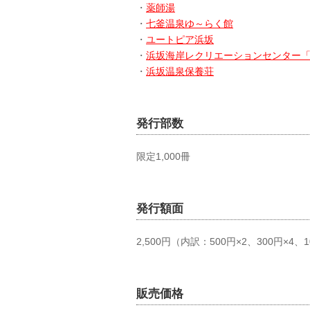
・
薬師湯
・
七釜温泉ゆ～らく館
・
ユートピア浜坂
・
浜坂海岸レクリエーションセンター
・
浜坂温泉保養荘
発行部数
限定1,000冊
発行額面
2,500円（内訳：500円×2、300円×4、1
販売価格