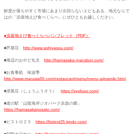
鮮度が落ちやすく市場にあまり出回らないエビもある、地元ならで
はの「浜坂地えび食べくらべ」にぜひともお越しください。
●浜坂地えび食べくらべパンフレット（PDF）
■芦屋荘
http://www.ashiyasou.com/
■海辺のおやど丸文
http://hamasaka-marubun.com/
■お食事処 味波季
http://www.maruwa55.com/restaurant/menu/menu-ajinamiki.html
■澄風荘（しょうふうそう）
https://syofuso.com/
■道の駅「山陰海岸ジオパーク浜坂の郷」
https://hamasakanosato.com/
■ビストロ２５
https://bistrot25.jimdo.com/