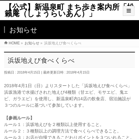
【公式】新温泉町 まち歩き案内所「松
籟庵（しょうらいあん）」
お知らせ
HOME
»
お知らせ
»
浜坂地えび食べくらべ
浜坂地えび食べくらべ
投稿日 : 2018年4月15日
最終更新日時 : 2018年4月15日
2018年4月1日（日）よりスタートした「浜坂地えび食べくらべ」
浜坂漁港で水揚げされた地えび4種類（甘エビ、モサエビ、鬼エ
ビ、ガラエビ）を使用し、新温泉町内14店の飲食店、宿泊施設が
３つのルールに基づいて参加しています。
【参画ルール】
ルール１：浜坂地えびを２種類以上使用すること。
ルール２：３種類以上の調理方法で食べくらべできること。
ルール３：お店が自慢できるこだわりポイントを３ついれること。