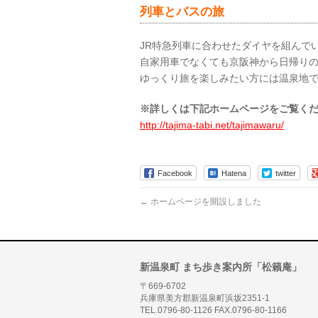
列車とバスの旅
JR特急列車に合わせたダイヤを組んで
自家用車でなくても京阪神から日帰り
ゆっくり旅を楽しみたい方には温泉地で
※詳しくは下記ホームページをご覧く
http://tajima-tabi.net/tajimawaru/
Facebook
Hatena
twitter
←
ホームページを開設しました
新温泉町 まち歩き案内所「松籟庵」
〒669-6702
兵庫県美方郡新温泉町浜坂2351-1
TEL.0796-80-1126 FAX.0796-80-1166