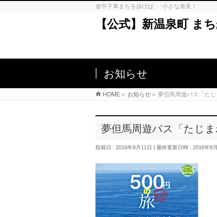
途中下車まちを歩けば･･･小さな発見！
【公式】新温泉町 ま
お知らせ
HOME
»
お知らせ
»
夢但馬周遊バス「たじ
夢但馬周遊バス「たじま
投稿日 : 2016年8月11日
最終更新日時 : 2016年8