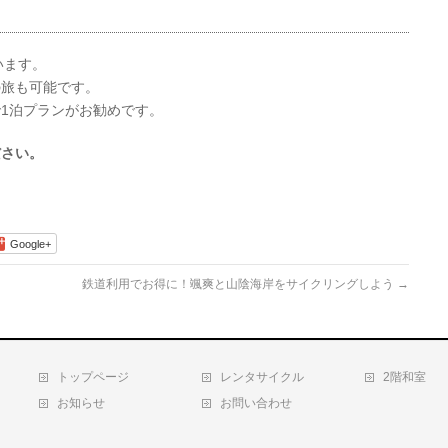
います。
の旅も可能です。
1泊プランがお勧めです。
ださい。
Google+
鉄道利用でお得に！颯爽と山陰海岸をサイクリングしよう
→
トップページ
レンタサイクル
2階和室
お知らせ
お問い合わせ