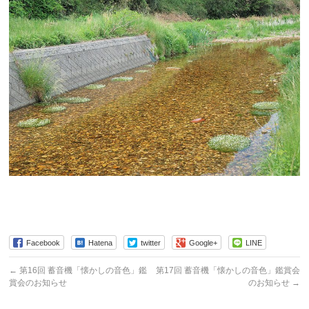
Facebook
Hatena
twitter
Google+
LINE
←
第16回 蓄音機「懐かしの音色」鑑
第17回 蓄音機「懐かしの音色」鑑賞会
賞会のお知らせ
のお知らせ
→