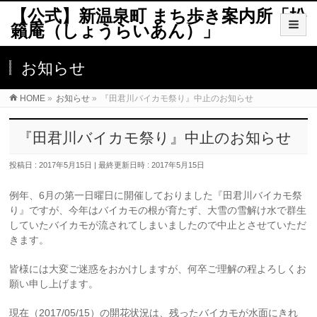
【公式】新温泉町 まち歩き案内所「松
籟庵（しょうらいあん）」
お知らせ
HOME
»
お知らせ
»
『田君川バイカモ祭り』中止のお知らせ
『田君川バイカモ祭り』中止のお知らせ
投稿日 : 2017年5月15日
最終更新日時 : 2017年5月15日
例年、6月の第一日曜日に開催しておりました『田君川バイカモ祭
り』ですが、今年はバイカモの根が育たず、大雪の雪解け水で群生
していたバイカモが流されてしまいましたので中止とさせていただ
きます。
皆様には大変ご迷惑をおかけしますが、何卒ご理解の程よろしくお
願い申し上げます。
現在（2017/05/15）の開花状況は、残ったバイカモが水面にきれ