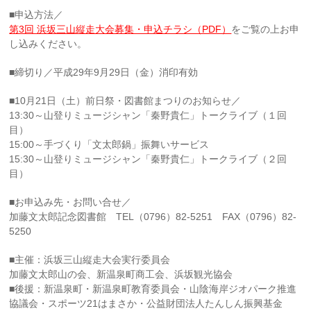
■申込方法／
第3回 浜坂三山縦走大会募集・申込チラシ（PDF）
をご覧の上お申
し込みください。
■締切り／平成29年9月29日（金）消印有効
■10月21日（土）前日祭・図書館まつりのお知らせ／
13:30～山登りミュージシャン「秦野貴仁」トークライブ（１回
目）
15:00～手づくり「文太郎鍋」振舞いサービス
15:30～山登りミュージシャン「秦野貴仁」トークライブ（２回
目）
■お申込み先・お問い合せ／
加藤文太郎記念図書館 TEL（0796）82-5251 FAX（0796）82-
5250
■主催：浜坂三山縦走大会実行委員会
加藤文太郎山の会、新温泉町商工会、浜坂観光協会
■後援：新温泉町・新温泉町教育委員会・山陰海岸ジオパーク推進
協議会・スポーツ21はまさか・公益財団法人たんしん振興基金