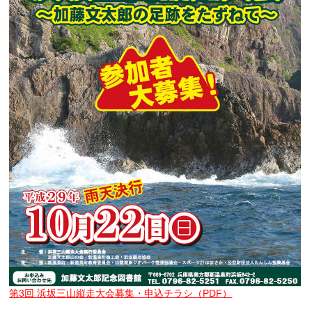
第3回 浜坂三山縦走大会募集・申込チラシ（PDF）