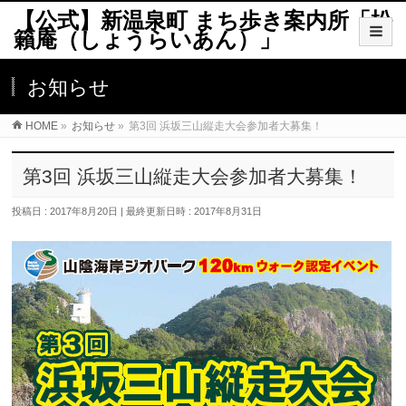
【公式】新温泉町 まち歩き案内所「松
籟庵（しょうらいあん）」
お知らせ
HOME
»
お知らせ
»
第3回 浜坂三山縦走大会参加者大募集！
第3回 浜坂三山縦走大会参加者大募集！
投稿日 : 2017年8月20日
最終更新日時 : 2017年8月31日