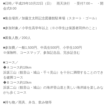
■日時／平成29年10月22日（日） 雨天決行 ・受付7:00～ ・開
会式8:00
■集合場所／加藤文太郎記念図書館駐車場（スタート・ゴール）
■参加対象／小学生高学年以上（※小学生は保護者同伴のこと）
■募集人数／200人
■参加費／一般1,500円、中高生500円、小学生100円
※保険料、コースマップ、参加記念品、完歩証含む
■コース／
◆Ａコース約18km
浜坂三山（観音山・城山・千々見山）を十分に満喫することのでき
る健脚コース
◆Ｂコース約10km
浜坂二山（観音山・城山）の海岸登山道と美しい海岸線を楽しみな
がら歩くコース
■持ち物／雨具、弁当、飲み物等