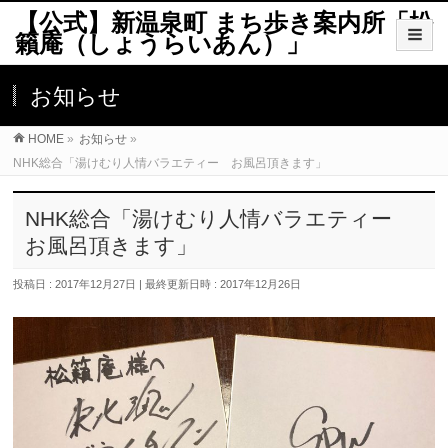
【公式】新温泉町 まち歩き案内所「松
籟庵（しょうらいあん）」
お知らせ
HOME
»
お知らせ
»
NHK総合「湯けむり人情バラエティー お風呂頂きます」
NHK総合「湯けむり人情バラエティー
お風呂頂きます」
投稿日 : 2017年12月27日
最終更新日時 : 2017年12月26日