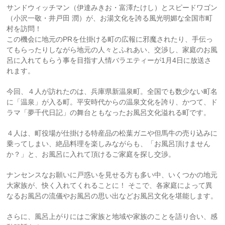
サンドウィッチマン（伊達みきお・富澤たけし）とスピードワゴン
（小沢一敬・井戸田 潤）が、お湯文化を誇る風光明媚な全国市町
村を訪問！
この機会に地元のPRを仕掛ける町の広報に邪魔されたり、手伝っ
てもらったりしながら地元の人々とふれあい、交渉し、家庭のお風
呂に入れてもらう事を目指す人情バラエティーが1月4日に放送さ
れます。
今回、４人が訪れたのは、兵庫県新温泉町。全国でも数少ない町名
に「温泉」が入る町。平安時代からの温泉文化を誇り、かつて、ド
ラマ「夢千代日記」の舞台ともなったお風呂文化溢れる町です。
４人は、町役場が仕掛ける特産品の松葉ガニや但馬牛の売り込みに
乗ってしまい、絶品料理を楽しみながらも、「お風呂頂けません
か？」と、お風呂に入れて頂けるご家庭を探し交渉。
ナンセンスなお願いに戸惑いを見せる方も多い中、いくつかの地元
大家族が、快く入れてくれることに！ そこで、各家庭によって異
なるお風呂の流儀やお風呂の思い出などお風呂文化を堪能します。
さらに、風呂上がりにはご家族と地域や家族のことを語り合い、感