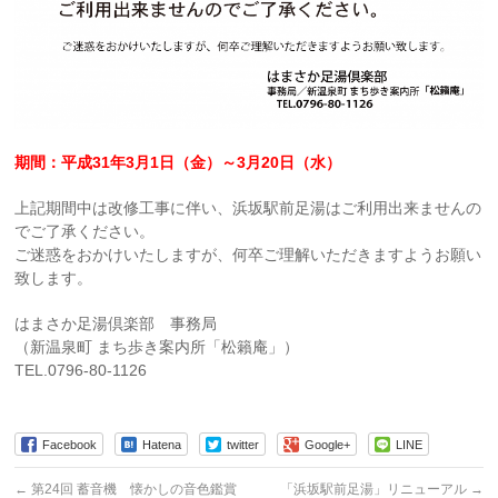
期間：平成31年3月1日（金）～3月20日（水）
上記期間中は改修工事に伴い、浜坂駅前足湯はご利用出来ませんの
でご了承ください。
ご迷惑をおかけいたしますが、何卒ご理解いただきますようお願い
致します。
はまさか足湯倶楽部 事務局
（新温泉町 まち歩き案内所「松籟庵」）
TEL.0796-80-1126
Facebook
Hatena
twitter
Google+
LINE
←
第24回 蓄音機 懐かしの音色鑑賞
「浜坂駅前足湯」リニューアル
→