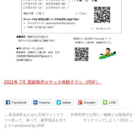
2021年 7月 居組海岸カヤック体験チラシ（PDF）
Facebook
Hatena
twitter
Google+
LINE
←
新温泉町おんせん天国フォトラリ
列車利用でお得に！颯爽と山陰海岸を
ー〜巡って、食べて、豪華賞品を当て
サイクリングしよう！2021
→
よう〜produced by ONE