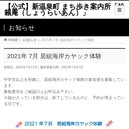
【公式】新温泉町 まち歩き案内所「松
籟庵（しょうらいあん）」
お知らせ
HOME
»
お知らせ
»
2021年 7月 居組海岸カヤック体験
2021年 7月 居組海岸カヤック体験
投稿日 : 2021年7月17日
最終更新日時 : 2021年7月17日
中学生以上を対象に、居組海岸カヤック体験の参加者を募集してい
ます。
募集要項をご確認の上お申込み下さい。
※線が入っている部分は、終了しているものと、予約が埋まってい
る日です。