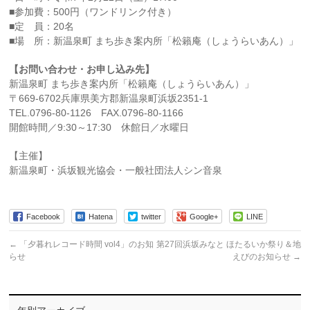
■参加費：500円（ワンドリンク付き）
■定 員：20名
■場 所：新温泉町 まち歩き案内所「松籟庵（しょうらいあん）」
【お問い合わせ・お申し込み先】
新温泉町 まち歩き案内所「松籟庵（しょうらいあん）」
〒669-6702兵庫県美方郡新温泉町浜坂2351-1
TEL.0796-80-1126 FAX.0796-80-1166
開館時間／9:30～17:30 休館日／水曜日
【主催】
新温泉町・浜坂観光協会・一般社団法人シン音泉
Facebook
Hatena
twitter
Google+
LINE
←
「夕暮れレコード時間 vol4」のお知
第27回浜坂みなと ほたるいか祭り＆地
らせ
えびのお知らせ
→