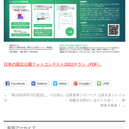
日本の国立公園フォトコンテスト2022チラシ（PDF）
Facebook
Hatena
twitter
Google+
LINE
←
「第20回岸田川灯籠流し」のお知ら
山陰海岸ジオパーク 七坂古道トレイル
せ
－ 加藤文太郎のふるさとを歩く － 参
加者大募集！
→
年別アーカイブ