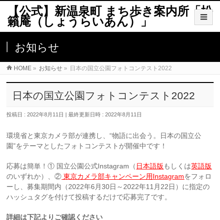
【公式】新温泉町 まち歩き案内所「松
籟庵（しょうらいあん）」
お知らせ
HOME
»
お知らせ
»
日本の国立公園フォトコンテスト2022
日本の国立公園フォトコンテスト2022
投稿日 : 2022年8月11日
最終更新日時 : 2022年8月11日
環境省と東京カメラ部が連携し、“物語に出会う。日本の国立公
園”をテーマとしたフォトコンテストが開催中です！
応募は簡単！① 国立公園公式Instagram（
日本語版
もしくは
英語版
のいずれか）、②
東京カメラ部キャンペーン用Instagram
をフォロ
ーし、募集期間内（2022年6月30日～2022年11月22日）に指定の
ハッシュタグを付けて投稿するだけで応募完了です。
詳細は下記よりご確認ください