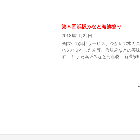
第５回浜坂みなと海鮮祭り
2018年1月22日
漁師汁の無料サービス、今が旬の水ガ
ハタハタぺったん等、浜坂みなとの美
す！！ また浜坂みなと海産物、新温泉