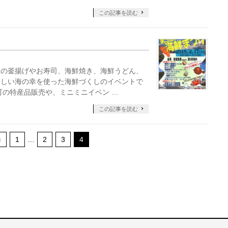
この記事を読む
ニの釜揚げやお寿司、海鮮焼き、海鮮うどん、
味しい海の幸を使った海鮮づくしのイベントで
町の特産品販売や、ミニミニイベン …
この記事を読む
«
1
…
2
3
4