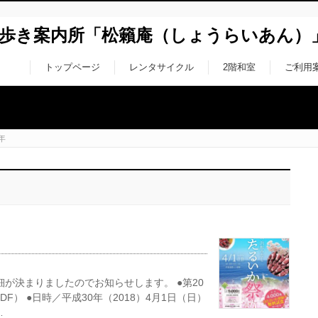
ち歩き案内所「松籟庵（しょうらいあん）
トップページ
レンタサイクル
2階和室
ご利用
年
細が決まりましたのでお知らせします。 ●第20
F） ●日時／平成30年（2018）4月1日（日）
…