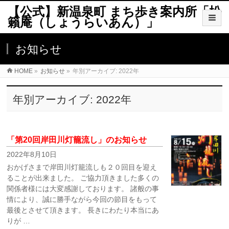
【公式】新温泉町 まち歩き案内所「松
籟庵（しょうらいあん）」
お知らせ
HOME
»
お知らせ
»
年別アーカイブ: 2022年
年別アーカイブ: 2022年
「第20回岸田川灯籠流し」のお知らせ
2022年8月10日
おかげさまで岸田川灯籠流しも２０回目を迎え
ることが出来ました。 ご協力頂きました多くの
関係者様には大変感謝しております。 諸般の事
情により、誠に勝手ながら今回の節目をもって
最後とさせて頂きます。 長きにわたり本当にあ
りが …