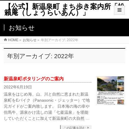
【公式】新温泉町 まち歩き案内所「松
籟庵（しょうらいあん）」
お知らせ
HOME
»
お知らせ
»
年別アーカイブ: 2022年
年別アーカイブ: 2022年
新温泉町ポタリングのご案内
2022年6月19日
温泉をはじめ海、山、川と自然に恵まれた新温
泉町をEバイク（Panasonic・ジェッター）で地
元ガイドがご案内致します。 日本海の海の幸や
但馬牛、源泉かけ流しの湯「七釜温泉」を堪能
していただくことに加えて新温泉町の大自然 …
この記事を読む