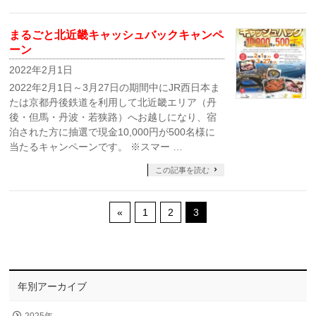
まるごと北近畿キャッシュバックキャンペ
ーン
2022年2月1日
2022年2月1日～3月27日の期間中にJR西日本ま
たは京都丹後鉄道を利用して北近畿エリア（丹
後・但馬・丹波・若狭路）へお越しになり、宿
泊された方に抽選で現金10,000円が500名様に
当たるキャンペーンです。 ※スマー …
この記事を読む
«
1
2
3
年別アーカイブ