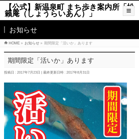
【公式】新温泉町 まち歩き案内所「松
籟庵（しょうらいあん）」
お知らせ
HOME
»
お知らせ
»
期間限定「活いか」あります
期間限定「活いか」あります
投稿日 : 2017年7月23日
最終更新日時 : 2017年8月31日