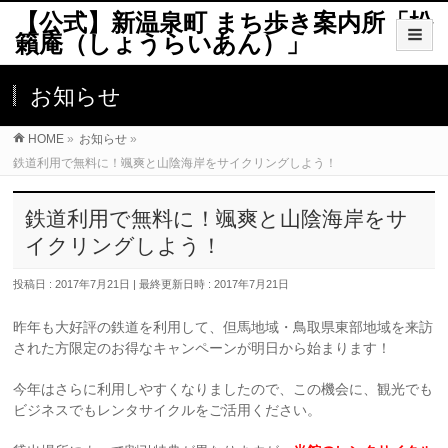
【公式】新温泉町 まち歩き案内所「松
籟庵（しょうらいあん）」
お知らせ
HOME
»
お知らせ
»
鉄道利用で無料に！颯爽と山陰海岸をサイクリングしよう！
鉄道利用で無料に！颯爽と山陰海岸をサ
イクリングしよう！
投稿日 : 2017年7月21日
最終更新日時 : 2017年7月21日
昨年も大好評の鉄道を利用して、但馬地域・鳥取県東部地域を来訪
された方限定のお得なキャンペーンが明日から始まります！
今年はさらに利用しやすくなりましたので、この機会に、観光でも
ビジネスでもレンタサイクルをご活用ください。