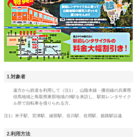
1.対象者
遠方から鉄道を利用して（注1）、山陰本線・播但線の兵庫県
但馬地域と鳥取県東部地域の9駅を来訪し、駅前レンタサイク
ル所で自転車を借りられる方。
注1）米子駅、宮津駅、綾部駅、谷川駅、佐用駅、姫路駅以遠
2.利用方法