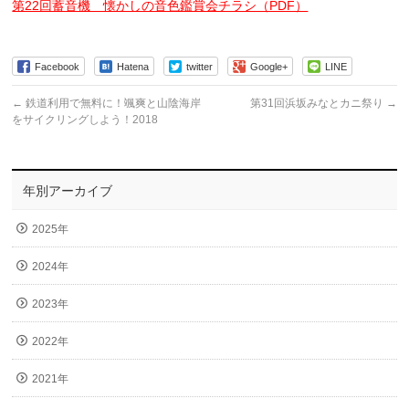
第22回蓄音機 懐かしの音色鑑賞会チラシ（PDF）
Facebook
Hatena
twitter
Google+
LINE
←
鉄道利用で無料に！颯爽と山陰海岸
第31回浜坂みなとカニ祭り
→
をサイクリングしよう！2018
年別アーカイブ
2025年
2024年
2023年
2022年
2021年