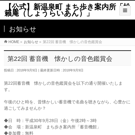
【公式】新温泉町 まち歩き案内所「松
籟庵（しょうらいあん）」
お知らせ
HOME
»
お知らせ
»
第22回 蓄音機 懐かしの音色鑑賞会
第22回 蓄音機 懐かしの音色鑑賞会
投稿日 : 2018年9月9日
最終更新日時 : 2018年9月9日
第22回蓄音機 懐かしの音色鑑賞会を以下の通り開催いたしま
す。
午後のひと時を、昔懐かしい蓄音機で名曲を聴きながら、心豊かに
過ごしてみませんか？
◆日 時：平成30年9月28日（金）午後2時～3時
◆会 場：新温泉町 まち歩き案内所「蓄音機館」
◆参加費：無料