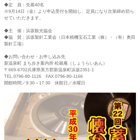
◆定 員：先着40名
※9月14日（金）より申込受付を開始し、定員になり次第締め切ら
せていただきます。
◆主 催：浜坂観光協会
◆協 賛：浜坂製針工業会（日本精機宝石工業（株）・（有）奥田
製針工場）
◆お問い合わせ・お申し込み先
新温泉町 まち歩き案内所 松籟庵（しょうらいあん）
〒669-6702兵庫県美方郡新温泉町浜坂2351-1
TEL.0796-80-1126 FAX.0796-80-1166
開館時間／9:30～17:30 休館日／水曜日