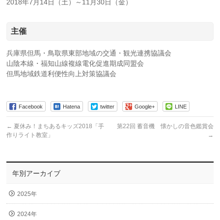
2018年7月14日（土）～11月30日（金）
主催
兵庫県但馬・鳥取県東部地域の交通・観光連携協議会
山陰本線・福知山線複線電化促進期成同盟会
但馬地域鉄道利便性向上対策協議会
Facebook
Hatena
twitter
Google+
LINE
←
夏休み！まちあるキッズ2018「手
第22回 蓄音機 懐かしの音色鑑賞会
作りライト教室」
→
年別アーカイブ
2025年
2024年