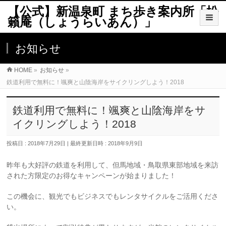
【公式】新温泉町 まち歩き案内所「松
籟庵（しょうらいあん）」
お知らせ
HOME
»
お知らせ
»
鉄道利用で無料に！颯爽と山陰海岸をサイクリングしよう！2018
鉄道利用で無料に！颯爽と山陰海岸をサ
イクリングしよう！2018
投稿日 : 2018年7月29日
最終更新日時 : 2018年9月9日
昨年も大好評の鉄道を利用して、但馬地域・鳥取県東部地域を来訪
された方限定のお得なキャンペーンが始まりました！
この機会に、観光でもビジネスでもレンタサイクルをご活用くださ
い。