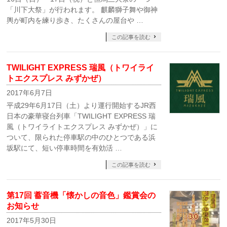
「川下大祭」が行われます。 麒麟獅子舞や御神
輿が町内を練り歩き、たくさんの屋台や …
この記事を読む
TWILIGHT EXPRESS 瑞風（トワイライ
トエクスプレス みずかぜ）
2017年6月7日
平成29年6月17日（土）より運行開始するJR西
日本の豪華寝台列車「TWILIGHT EXPRESS 瑞
風（トワイライトエクスプレス みずかぜ）」に
ついて、限られた停車駅の中のひとつである浜
坂駅にて、短い停車時間を有効活 …
この記事を読む
第17回 蓄音機「懐かしの音色」鑑賞会の
お知らせ
2017年5月30日