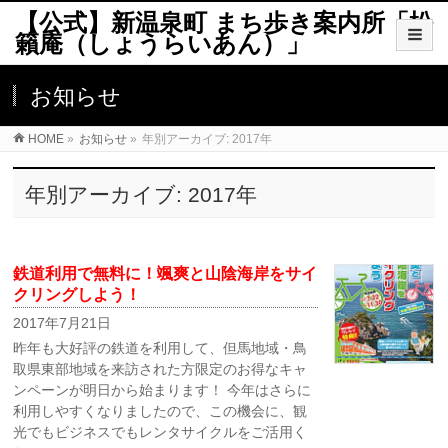
【公式】新温泉町 まち歩き案内所「松
籟庵（しょうらいあん）」
お知らせ
HOME
»
お知らせ
»
年別アーカイブ: 2017年
年別アーカイブ: 2017年
鉄道利用で無料に！颯爽と山陰海岸をサイ
クリングしよう！
2017年7月21日
昨年も大好評の鉄道を利用して、但馬地域・鳥
取県東部地域を来訪された方限定のお得なキャ
ンペーンが明日から始まります！ 今年はさらに
利用しやすくなりましたので、この機会に、観
光でもビジネスでもレンタサイクルをご活用く