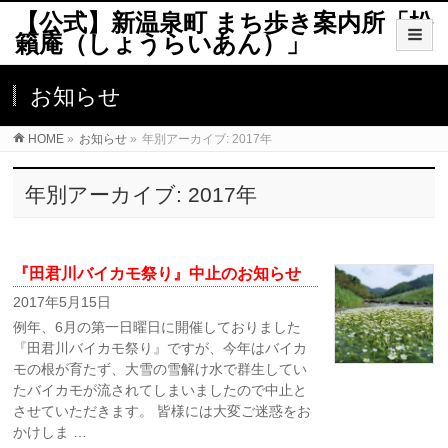
【公式】新温泉町 まち歩き案内所「松
籟庵（しょうらいあん）」
お知らせ
HOME
»
お知らせ
»
年別アーカイブ: 2017年
年別アーカイブ: 2017年
『田君川バイカモ祭り』中止のお知らせ
2017年5月15日
例年、6月の第一日曜日に開催しておりました
『田君川バイカモ祭り』ですが、今年はバイカ
モの根が育たず、大雪の雪解け水で群生してい
たバイカモが流されてしまいましたので中止と
させていただきます。 皆様には大変ご迷惑をお
かけしま …